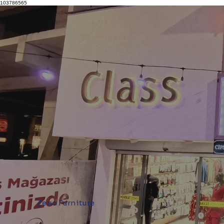
103786565
Zeno Furniture