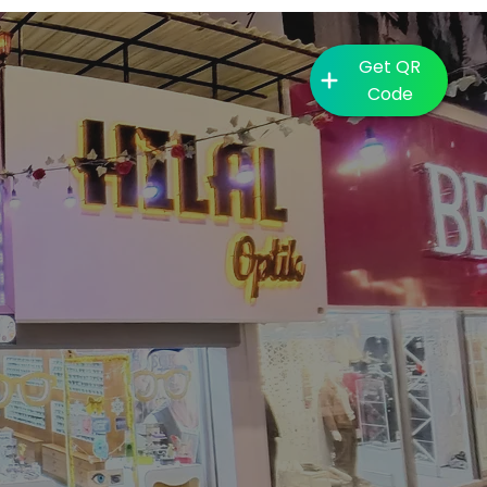
Get QR
Code