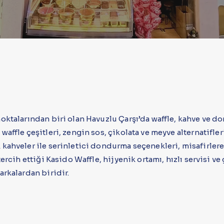
oktalarından biri olan Havuzlu Çarşı’da waffle, kahve ve d
affle çeşitleri, zengin sos, çikolata ve meyve alternatifle
kahveler ile serinletici dondurma seçenekleri, misafirler
ercih ettiği Kasido Waffle, hijyenik ortamı, hızlı servisi ve 
arkalardan biridir.