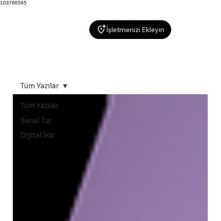
103786565
İşletmenizi Ekleyin
Tüm Yazılar
Tüm Yazılar
Sanal Tur
Dijital İkiz