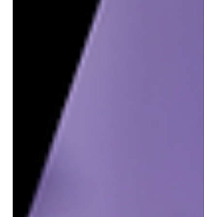
gezinti, hotspot entegrasyonu, mobil ve VR
uyumluluk ile işletmeler ve e-ticaret siteleri için
güçlü bir dijital deneyim sunar. Yerel işletmeler
için SEO uyumlu sanal tur rehberi.