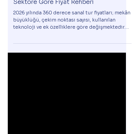
Sanaltur 360
9 Mar
Sanal Tur
360 Derece Sanal Tur Fiyatları 2026:
Sektöre Göre Fiyat Rehberi
2026 yılında 360 derece sanal tur fiyatları; mekân
büyüklüğü, çekim noktası sayısı, kullanılan
teknoloji ve ek özelliklere göre değişmektedir.
Google Street View, Matterport 3D ve HTML5
tabanlı sanal tur çözümleri işletmelerin dijital
görünürlüğünü artırarak müşteri güvenini
güçlendirir. Özellikle otel, restoran, emlak ve
sağlık sektörlerinde sanal tur kullanımı hızla
yayılmakta ve yerel SEO performansına önemli