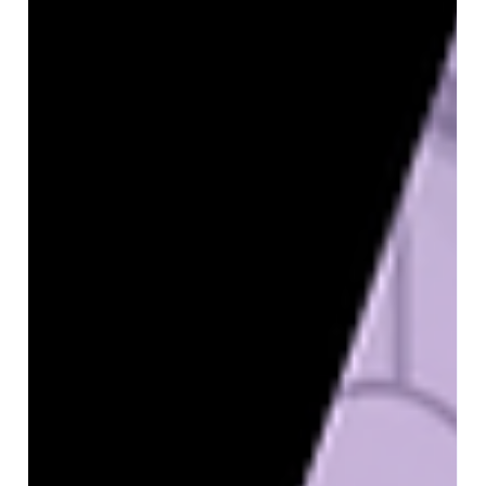
katkı sağlamaktadır. Bu rehberde 2026 sanal tur
fiyatları ve seç