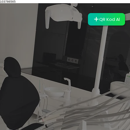
103786565
QR Kod Al