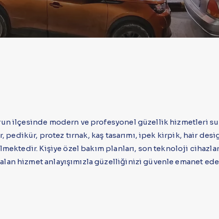
run ilçesinde modern ve profesyonel güzellik hizmetleri s
r, pedikür, protez tırnak, kaş tasarımı, ipek kirpik, hair d
ektedir. Kişiye özel bakım planları, son teknoloji cihazlar v
lan hizmet anlayışımızla güzelliğinizi güvenle emanet ede