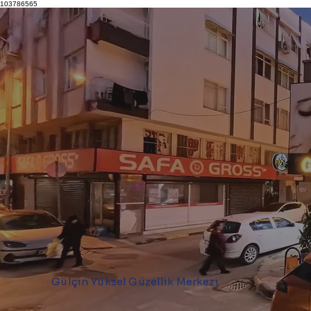
103786565
Gülçin Yüksel Güzellik Merkezi