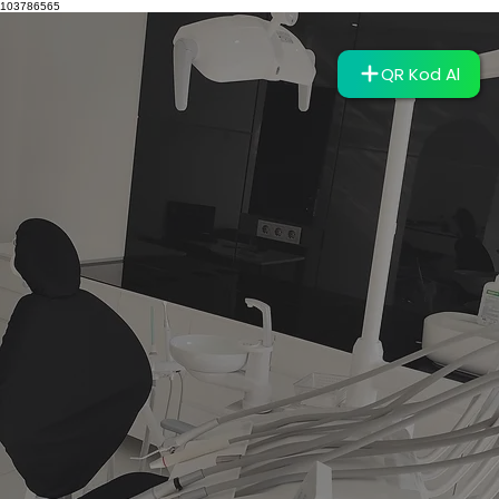
103786565
QR Kod Al