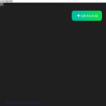
103786565
QR Kod Al
Kırmızıoğlu Group